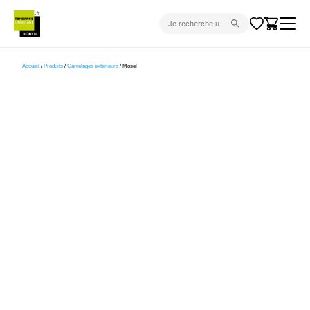
CARRELAGE INTÉRIEUR
Accueil
/
Produits
/
Carrelages extérieurs
/ Mosel
CARRELAGE EXTÉRIEUR
PARQUET
SANITAIRE
VENTES FLASH
PROJET CLÉ EN MAIN
DEVIS
CONSEIL