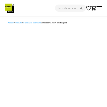
CARRELAGE INTÉRIEUR
Accueil
/
Produits
/
Carrelages extérieurs
/ Pietrasanta Ivoiry antidérapant
CARRELAGE EXTÉRIEUR
PARQUET
SANITAIRE
VENTES FLASH
PROJET CLÉ EN MAIN
DEVIS
CONSEIL