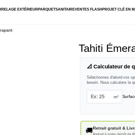
RRELAGE EXTÉRIEUR
PARQUET
SANITAIRE
VENTES FLASH
PROJET CLÉ EN M
érapant
Tahiti Émer
📐 Calculateur de q
Sélectionnez d'abord vos op
besoin. Nous calculons la q
m²
Surfac
Retrait gratuit & Li
🚚
Retrait à notre dépôt de R