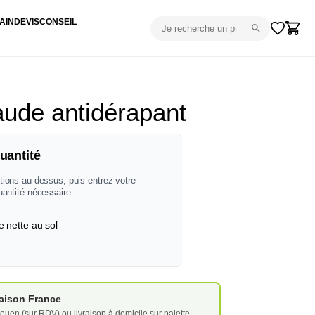
AIN
DEVIS
CONSEIL
aude antidérapant
uantité
tions au-dessus, puis entrez votre
uantité nécessaire.
e nette au sol
vraison France
ouen (sur RDV) ou livraison à domicile sur palette.