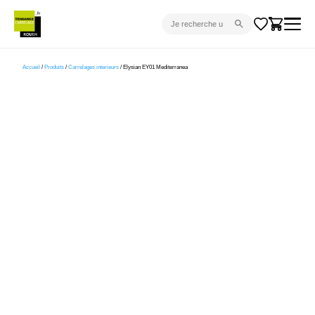
CARRELAGE INTÉRIEUR
Accueil
/
Produits
/
Carrelages interieurs
/ Elysian EY01 Mediterranea
CARRELAGE EXTÉRIEUR
PARQUET
SANITAIRE
VENTES FLASH
PROJET CLÉ EN MAIN
DEVIS
CONSEIL