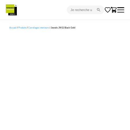
CARRELAGE INTÉRIEUR
Accueil
/
Produits
/
Carrelages interieurs
/ Jewels JW11 Black Gold
CARRELAGE EXTÉRIEUR
PARQUET
SANITAIRE
VENTES FLASH
PROJET CLÉ EN MAIN
DEVIS
CONSEIL