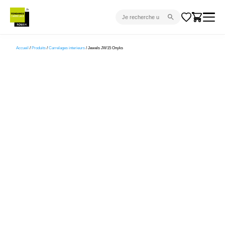
CARRELAGE INTÉRIEUR
Accueil
/
Produits
/
Carrelages interieurs
/ Jewels JW15 Onyks
CARRELAGE EXTÉRIEUR
PARQUET
SANITAIRE
VENTES FLASH
PROJET CLÉ EN MAIN
DEVIS
CONSEIL