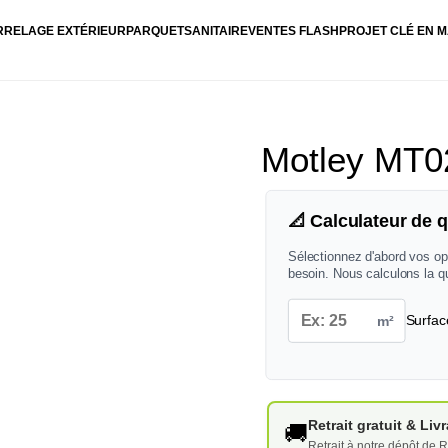
RRELAGE EXTÉRIEUR
PARQUET
SANITAIRE
VENTES FLASH
PROJET CLÉ EN M
Motley MT0
📐 Calculateur de q
Sélectionnez d'abord vos op
besoin. Nous calculons la q
m²
Surfac
Retrait gratuit & Li
🚚
Retrait à notre dépôt de R