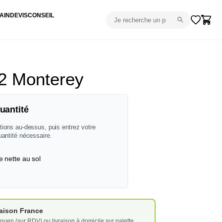
AIN
DEVIS
CONSEIL
2 Monterey
uantité
tions au-dessus, puis entrez votre
uantité nécessaire.
e nette au sol
vraison France
ouen (sur RDV) ou livraison à domicile sur palette.