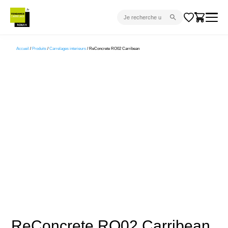
CARRELAGE INTÉRIEUR
Accueil
/
Produits
/
Carrelages interieurs
/ ReConcrete RO02 Carribean
CARRELAGE EXTÉRIEUR
PARQUET
SANITAIRE
VENTES FLASH
PROJET CLÉ EN MAIN
DEVIS
CONSEIL
ReConcrete RO02 Carribean