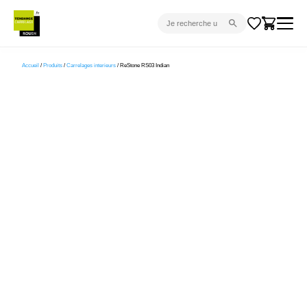
CARRELAGE INTÉRIEUR
Accueil
/
Produits
/
Carrelages interieurs
/ ReStone RS03 Indian
CARRELAGE EXTÉRIEUR
PARQUET
SANITAIRE
VENTES FLASH
PROJET CLÉ EN MAIN
DEVIS
CONSEIL