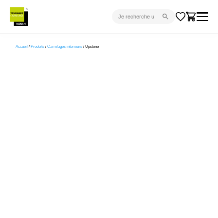
CARRELAGE INTÉRIEUR
Accueil
/
Produits
/
Carrelages interieurs
/ Upstone
CARRELAGE EXTÉRIEUR
PARQUET
SANITAIRE
VENTES FLASH
PROJET CLÉ EN MAIN
DEVIS
CONSEIL