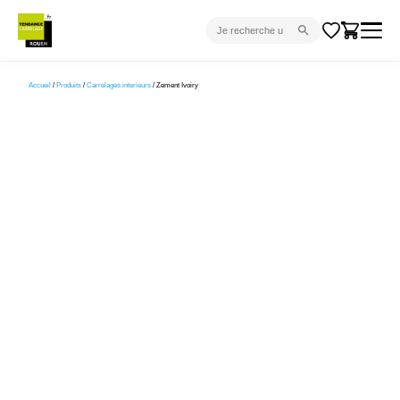
CARRELAGE INTÉRIEUR
Accueil
/
Produits
/
Carrelages interieurs
/ Zement Ivoiry
CARRELAGE EXTÉRIEUR
PARQUET
SANITAIRE
VENTES FLASH
PROJET CLÉ EN MAIN
DEVIS
CONSEIL