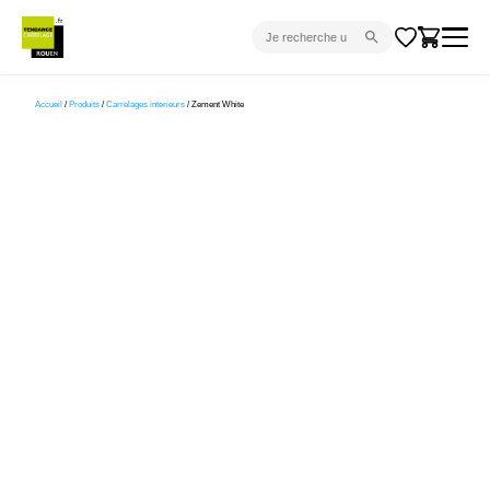
CARRELAGE INTÉRIEUR
Accueil
/
Produits
/
Carrelages interieurs
/ Zement White
CARRELAGE EXTÉRIEUR
PARQUET
SANITAIRE
VENTES FLASH
PROJET CLÉ EN MAIN
DEVIS
CONSEIL