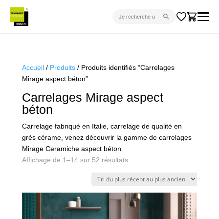
CARRELAGE INTÉRIEUR
CARRELAGE EXTÉRIEUR
Accueil
/
Produits
/ Produits identifiés “Carrelages
Mirage aspect béton”
PARQUET
Carrelages Mirage aspect
SANITAIRE
béton
VENTES FLASH
Carrelage fabriqué en Italie, carrelage de qualité en
PROJET CLÉ EN MAIN
grès cérame, venez découvrir la gamme de carrelages
Mirage Ceramiche aspect béton
DEVIS
Trié
Affichage de 1–14 sur 52 résultats
du
CONSEIL
plus
récent
au
plus