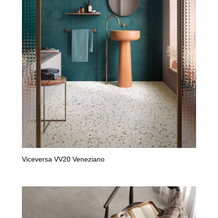
ancien
Viceversa VV20 Veneziano