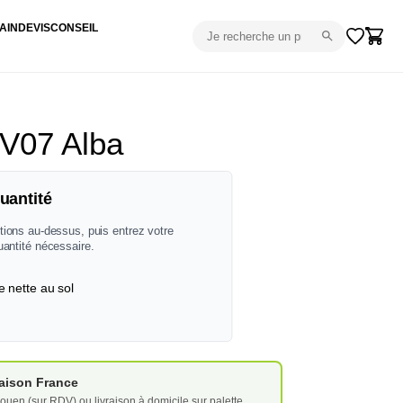
AIN
DEVIS
CONSEIL
VV07 Alba
uantité
tions au-dessus, puis entrez votre
uantité nécessaire.
e nette au sol
vraison France
ouen (sur RDV) ou livraison à domicile sur palette.