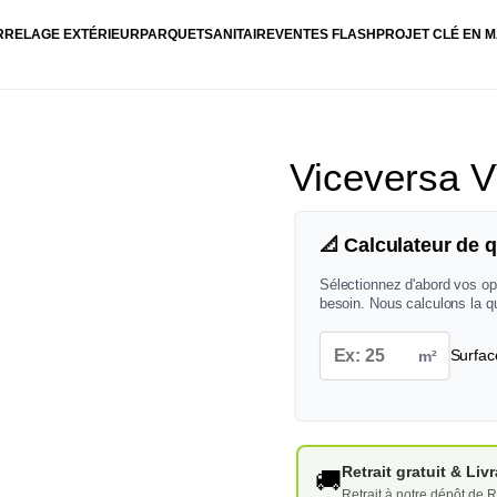
RRELAGE EXTÉRIEUR
PARQUET
SANITAIRE
VENTES FLASH
PROJET CLÉ EN M
Viceversa 
📐 Calculateur de q
Sélectionnez d'abord vos op
besoin. Nous calculons la q
m²
Surfac
Retrait gratuit & Li
🚚
Retrait à notre dépôt de R