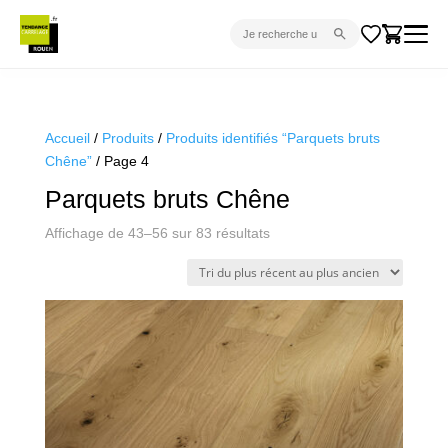
CARRELAGE INTÉRIEUR
CARRELAGE EXTÉRIEUR
Accueil
/
Produits
/
Produits identifiés “Parquets bruts
Chêne”
/ Page 4
PARQUET
Parquets bruts Chêne
SANITAIRE
Trié
Affichage de 43–56 sur 83 résultats
VENTES FLASH
du
PROJET CLÉ EN MAIN
plus
récent
DEVIS
au
plus
CONSEIL
ancien