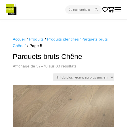
CARRELAGE INTÉRIEUR
CARRELAGE EXTÉRIEUR
Accueil
/
Produits
/
Produits identifiés “Parquets bruts
Chêne”
/ Page 5
PARQUET
Parquets bruts Chêne
SANITAIRE
Trié
Affichage de 57–70 sur 83 résultats
VENTES FLASH
du
PROJET CLÉ EN MAIN
plus
récent
DEVIS
au
plus
CONSEIL
ancien