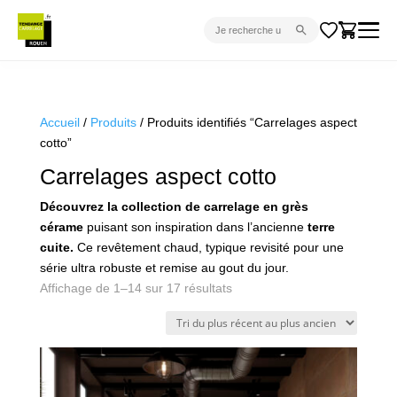
CARRELAGE INTÉRIEUR
CARRELAGE EXTÉRIEUR
Accueil
/
Produits
/ Produits identifiés “Carrelages aspect
cotto”
PARQUET
Carrelages aspect cotto
SANITAIRE
Découvrez la collection de carrelage en grès
VENTES FLASH
cérame
puisant son inspiration dans l’ancienne
terre
PROJET CLÉ EN MAIN
cuite.
Ce revêtement chaud, typique revisité pour une
série ultra robuste et remise au gout du jour.
DEVIS
Trié
Affichage de 1–14 sur 17 résultats
du
CONSEIL
plus
récent
au
plus