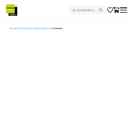
CARRELAGE INTÉRIEUR
Accueil
/
Produits
/
Carrelages interieurs
/ Limestone
CARRELAGE EXTÉRIEUR
PARQUET
SANITAIRE
VENTES FLASH
PROJET CLÉ EN MAIN
DEVIS
CONSEIL