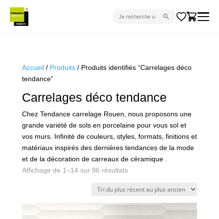
CARRELAGE INTÉRIEUR
CARRELAGE EXTÉRIEUR
Accueil
/
Produits
/ Produits identifiés “Carrelages déco
tendance”
PARQUET
Carrelages déco tendance
SANITAIRE
Chez Tendance carrelage Rouen, nous proposons une
VENTES FLASH
grande variété de sols en porcelaine pour vous sol et
PROJET CLÉ EN MAIN
vos murs. Infinité de couleurs, styles, formats, finitions et
matériaux inspirés des dernières tendances de la mode
DEVIS
et de la décoration de carreaux de céramique .
Trié
Affichage de 1–14 sur 96 résultats
CONSEIL
du
plus
récent
au